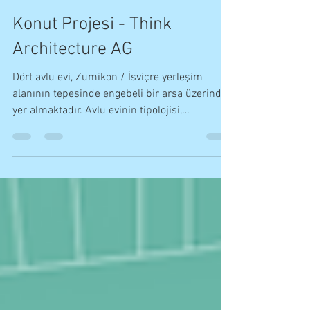
Okan Yılmaz
8 Nis 2020
1 dakikada okunur
Konut Projesi - Think
Architecture AG
Dört avlu evi, Zumikon / İsviçre yerleşim
alanının tepesinde engebeli bir arsa üzerinde
yer almaktadır. Avlu evinin tipolojisi,
toplumun...