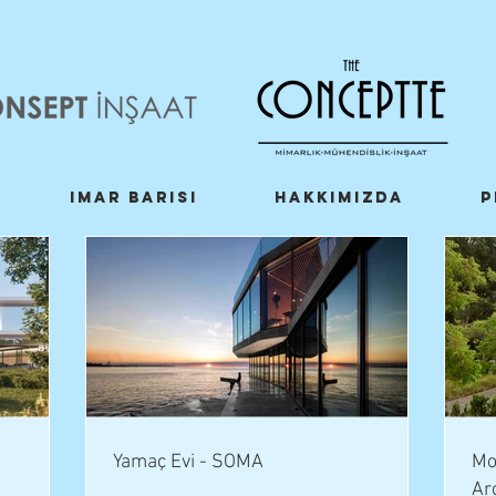
Imar Barısı
Hakkımızda
P
Yamaç Evi - SOMA
Mo
Ar